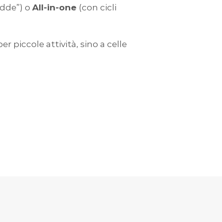
edde”) o
All-in-one
(con cicli
er piccole attività, sino a celle