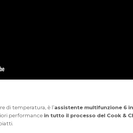
e di temperatura, è l’
assistente multifunzione 6 in
gliori performance
in tutto il processo del Cook & Ch
iatti.