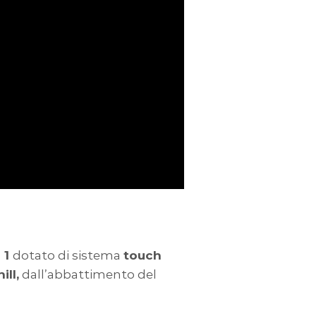
 1
dotato di sistema
touch
ill,
dall’abbattimento del