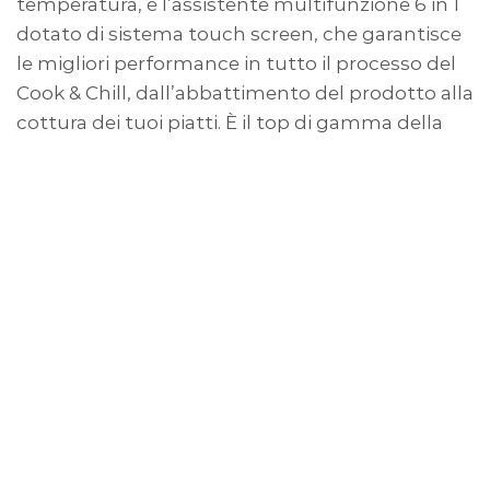
temperatura, è l’assistente multifunzione 6 in 1
dotato di sistema touch screen, che garantisce
le migliori performance in tutto il processo del
Cook & Chill, dall’abbattimento del prodotto alla
cottura dei tuoi piatti. È il top di gamma della
categoria, disponibile nelle varianti Start (solo
funzioni “fredde”) o All-in-one (con cicli “caldi”).
Le capacità …
VIEW POST